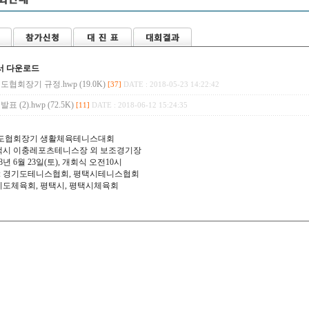
서 다운로드
기도협회장기 규정.hwp (19.0K)
[37]
DATE : 2018-05-23 14:22:42
표 (2).hwp (72.5K)
[11]
DATE : 2018-06-12 15:24:35
경기도협회장기 생활체육테니스대회
 평택시 이충레포츠테니스장 외 보조경기장
018년 6월 23일(토), 개회식 오전10시
 : 경기도테니스협회, 평택시테니스협회
경기도체육회, 평택시, 평택시체육회