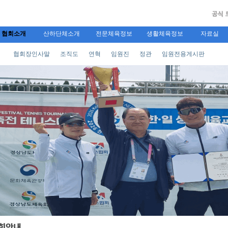
협회소개
산하단체소개
전문체육정보
생활체육정보
자료실
협회장인사말
조직도
연혁
임원진
정관
임원전용게시판