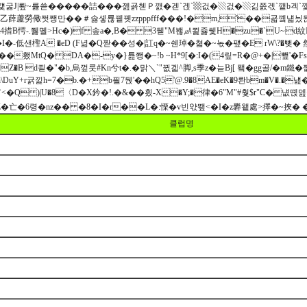
[|졊�.f걫굻J|뢒~릃쑏�����詰���졢굙첻Ｐ깴�겓`겑`▩겂�▧겂�▧긾쯠겏`꺁b겍
薛蘆勞儆쩟쨍만��＃솛솋룒뀉뀃zzpppfff���!�m,'��굛꼨냷닀뒎뙇럮릲뮄
갭pA륬C \4措B愕-.쮏몔>Hc�)f 솦a�,B� 3뒏"M봲㎂쬝쥻쒳H�zu�`U~
�I�-低샌檉A �eD (F녊�Q짣��성�|訌q�~쉔琸�쳛�~녻�퍺�E rW\?�
)��횄 MtQ� DA�-y�}툞쬉�~!b ~H*9[�:I�(4맆= R�@+�|뾒'�Fs�-
B d죋�"�b,烏껖룻#Kn兮t�.�맑＼`"뀞겗^脚,s季z�늗Bj[ 퐼�gg골/�m鐵�쨦@0
uY+r귥낉h=7�b.�+b픨7뒍'��hQ5'@.9�8AE�eK�9롼bm�V�.�냺�
<�Q )|U�8〈D�X鈐�!.�&�� 힀-X�Y;�律�6"M"#훷$r"C� 냾뗹덾
Z�亡�6령�nz�� �8�I�r��L�:慄�v빈앿뙢<�I�z礬왵處>擇�~挾� �@
클럽명