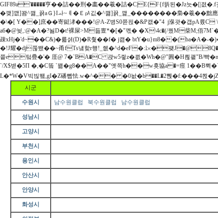
GIF89a'�����亨��詰��刑�畵��羲�詰�C|E{F{f뜱된� Jz늣�
�깾]깺]꽘^깷_뀱aＧ}Ιㅘ~ㅖ�Ｅ㎀깂�^깷]뀱_깵_��������梟�羲��黜應乙
�\�[ Y��]庶��寄鋌涍���!@A-Z병S0쮼핁�&P캢�"4  j湺괏�
a6�@뉮,:@�A�?뇛D�t!裸屎>M듦亶*�[�"꼓� �X\4c�(/퀐M柴M;俉7M`
疎xHj�'d~��C&)�륣셝(D)�R췇��f� j캞� btY�u}m8��(ba�A�-�
�!J耀�dj쭎뙜��~甬fΤs넄핮r헁!_쥆�^d�eF�:㏓�퍶J�@8Q�Z�
쯭e텈疊�'� 厓@ 7�`BA�C 괁w5즿z�쾺�Wh�@"圓�H릖괱"B/뺙�n\D
`/X$볃�5Π �,�C똨 `꽮�g8��A��"옛쯕h��w횻協a�=痙 1��B쀡�`
L�*W�V빅빊뙠,gI�Z磻뼵怯.w�^�� �0놦�b��L�2쀉�f:���4쬕�j
시군
수원시
남수원클럽
북수원클럽
남수원클럽
성남시
고양시
부천시
용인시
안산시
안양시
화성시