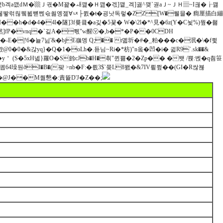
`깿b겍a깺dＭ�▩Ｊ궋�Μ꽕�ㅙ깵�Ｈ깶�겏]꺁_겍]궒^깾`궏aＪ~ＪＨ▤~Ι궎�┟깷
뵓뼏삕슋쐻옝젩∀ㄵ├쮨�ŧ�굉낫독렇�ZZ[W�풸믈� 癎厘描白繃
d紋I��h�d�4�4l�隧]3f륮큨�a깇�5꾳� W�\2l�*^見�6z(Y�C뇣%)뭪�쵏
뻦� 然]fP�vnq�`깉A�쮃"w醒ⓥ�,b�*�P��0CDH
E�|!6�늍7닖'&�bjE嶺멩 Q;�� t몗圻 �#�_粕���c�泯�\�f쮳
�0�&갆yq}�Q�1�oLh�.됻님~Ri�*枋)"n옼�凹�i� 귋R9`.sk��&
y＇ (S�5xH녧}羅O�S鈴cJb�H�쵞"퀸쁆�2�Zp�� �뙛 /쁁:벥�q칌笹
궵64璪둰ðI�B�(퍚 >nb�F:�릢3$`쯪L8뫬�&7IV릩쮶� �(GI�R싾뵪
J��M쭮懇�:責뜥D'J�Z��;