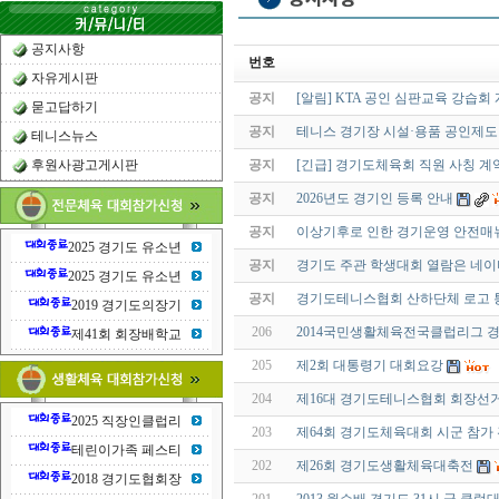
공지사항
번호
자유게시판
공지
[알림] KTA 공인 심판교육 강습회
묻고답하기
공지
테니스 경기장 시설·용품 공인제도
테니스뉴스
후원사광고게시판
공지
[긴급] 경기도체육회 직원 사칭 계
공지
2026년도 경기인 등록 안내
공지
이상기후로 인한 경기운영 안전매
2025 경기도 유소년
공지
경기도 주관 학생대회 열람은 네이
2025 경기도 유소년
공지
경기도테니스협회 산하단체 로고 
2019 경기도의장기
206
2014국민생활체육전국클럽리그 경
제41회 회장배학교
205
제2회 대통령기 대회요강
204
제16대 경기도테니스협회 회장선거
2025 직장인클럽리
203
제64회 경기도체육대회 시군 참가 관
테린이가족 페스티
202
제26회 경기도생활체육대축전
2018 경기도협회장