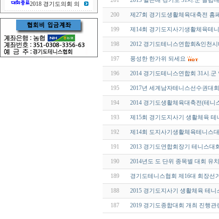
201
2013 윌슨배 경기도 31시.군 클
2018 경기도의회 의
200
제27회 경기도생활체육대축전 홈
199
제14회 경기도지사기생활체육테니
198
2012 경기도테니스연합회&인천
197
풍성한 한가위 되세요
196
2014 경기도테니스연합회 31시.
195
2017년 세계남자테니스선수권대회(Da
194
2014 경기도생활체육대축전(테니스
193
제15회 경기도지사기 생활체육 테
192
제14회 도지사기생활체육테니스대
191
2013 경기도연합회장기 테니스대
190
2014년도 도 단위 종목별 대회 유
189
경기도테니스협회 제16대 회장선거
188
2015 경기도지사기 생활체육 테
187
2019 경기도종합대회 개최 진행관