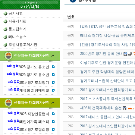
공지사항
번호
자유게시판
공지
[알림] KTA 공인 심판교육 강습회
묻고답하기
공지
테니스 경기장 시설·용품 공인제도
테니스뉴스
후원사광고게시판
공지
[긴급] 경기도체육회 직원 사칭 계
공지
2026년도 경기인 등록 안내
공지
이상기후로 인한 경기운영 안전매
2025 경기도 유소년
공지
경기도 주관 학생대회 열람은 네이
2025 경기도 유소년
공지
경기도테니스협회 산하단체 로고 
2019 경기도의장기
266
2012 경기도테니스연합회장기 테
제41회 회장배학교
265
2017 스포츠꿈나무 국제선진체육
264
제98회 전국체육대회 출전
2025 직장인클럽리
263
2017 테니스 클럽리그 안내 - 대
테린이가족 페스티
262
2013 경기도테니스연합회장기 대회
2018 경기도협회장