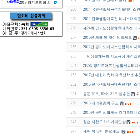
261
2012 전국어르신대회 결과
2018 경기도의회 의
260
2014 국민생활체육경기도테니스연
259
2012 전국생활대축전 테니스대회
258
제24회 경기도생활체육대축전 테
257
2016년 새해 복 많이 받으세요
256
2012년 경기도테니스연합회 이사
255
국민생활체육회 시도규정 개정알
254
제7회 경기도어르신생활체육테니
253
2017년 대한체육회 체육장학생 추
252
2016 전국생활체육대축전 테니스
251
공문 79호, 80호, 81호 발송건
250
2013 대의원총회 공고
249
2015년 국민생활체육 경기도테
248
윌슨 시합구 1+1 가격인상
247
새해 복 많이 받으세요.