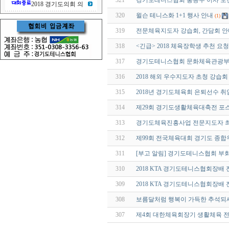
321
경기도테니스협회 홍종수 이사 모
2018 경기도의회 의
320
윌슨 테니스화 1+1 행사 안내
(1)
319
전문체육지도자 강습회, 간담회 안
318
<긴급> 2018 체육장학생 추천 요청
317
경기도테니스협회 문화체육관광부
316
2018 해외 우수지도자 초청 강습
315
2018년 경기도체육회 은퇴선수 
314
제29회 경기도생활체육대축전 포
313
경기도체육진흥사업 전문지도자 
312
제99회 전국체육대회 경기도 종합
311
[부고 알림] 경기도테니스협회 부
310
2018 KTA 경기도테니스협회장
309
2018 KTA 경기도테니스협회장배
308
보름달처럼 행복이 가득한 추석되
307
제4회 대한체육회장기 생활체육 