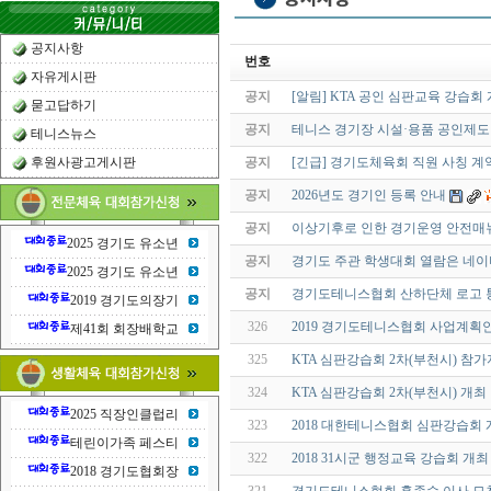
공지사항
번호
자유게시판
공지
[알림] KTA 공인 심판교육 강습회
묻고답하기
공지
테니스 경기장 시설·용품 공인제도
테니스뉴스
후원사광고게시판
공지
[긴급] 경기도체육회 직원 사칭 계
공지
2026년도 경기인 등록 안내
공지
이상기후로 인한 경기운영 안전매
2025 경기도 유소년
공지
경기도 주관 학생대회 열람은 네이
2025 경기도 유소년
공지
경기도테니스협회 산하단체 로고 
2019 경기도의장기
326
2019 경기도테니스협회 사업계획
제41회 회장배학교
325
KTA 심판강습회 2차(부천시) 참
324
KTA 심판강습회 2차(부천시) 개최
2025 직장인클럽리
323
2018 대한테니스협회 심판강습회 
테린이가족 페스티
322
2018 31시군 행정교육 강습회 개최
2018 경기도협회장