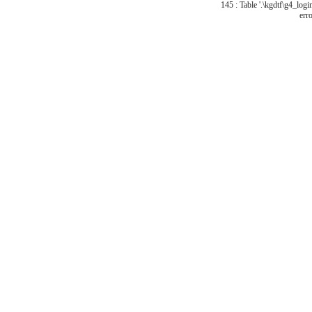
145 : Table '.\kgdtf\g4_logi
erro