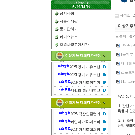
공지사항
작성일 : 25
자유게시판
이상기후로
묻고답하기
글쓴이 :
경
테니스뉴스
후원사광고게시판
_Body.pd
[문체부]
대테협 KT
2025 경기도 유소년
스포츠행사
2025 경기도 유소년
ITF_Extr
2019 경기도의장기
제41회 회장배학교
.
폭염 등 이
1. 관련 가
육행사 안
2025 직장인클럽리
2. 위 호
테린이가족 페스티
뉴얼 형태
2018 경기도협회장