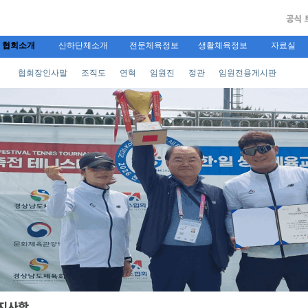
협회소개
산하단체소개
전문체육정보
생활체육정보
자료실
협회장인사말
조직도
연혁
임원진
정관
임원전용게시판