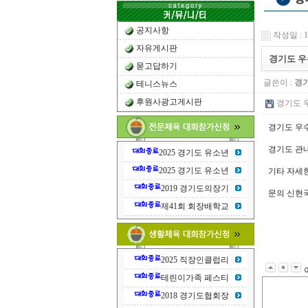
공지사항
작성일 : 19
자유게시판
경기도 우
묻고답하기
글쓴이 :
경
테니스뉴스
후원사광고게시판
경기도 우수
경기도 우
경기도 관
2025 경기도 유소년
2025 경기도 유소년
기타 자세
2019 경기도의장기
문의 신현국 차
제41회 회장배학교
2025 직장인클럽리
테린이가족 페스티
2018 경기도협회장