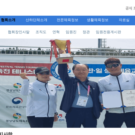
협회소개
산하단체소개
전문체육정보
생활체육정보
자료실
협회장인사말
조직도
연혁
임원진
정관
임원전용게시판