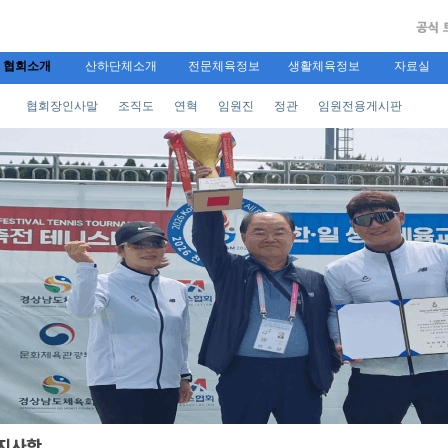
협회소개
산하단체소개
전문체육정보
생활체육정보
자료실
협회장인사말
조직도
연혁
임원진
정관
임원전용게시판