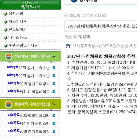
공지사항
작성일 : 17-10-18 13:53
자유게시판
2017년 대한체육회 체육장학생 추천 요
묻고답하기
글쓴이 :
정용택
테니스뉴스
후원사광고게시판
1017 (종목육성과) 2017 추천요강 및 추천
2017
년 대한체육회 체육장학생 추천
1
.
추천인원
:
초
․
중
․
고 종별당
2
명 이내
2. 제출기한 : 2017.11. 1.(수) 18:00 까지
2025 경기도 유소년
4.
추천대상
:
대한체육회 회원종목
초
∙
중
∙
고
2025 경기도 유소년
수
2019 경기도의장기
5
.
추천요강 및 추천양식
:
붙임 참조
(
※
본회 
6
.
경기도 선정인원
:
총
68
명
(
초
22,
중
22
제41회 회장배학교
7.
지원금액
:
초
30
만원
,
중
50
만원
,
고
1
8.
제출방법
:
제출서류
PDF
파일로 스캔해 
9.
기타사항
:
기한 내 미제출 시 대상자
문의
:
종목육성과 조준호
(031-250-0474)
2025 직장인클럽리
테린이가족 페스티
2018 경기도협회장