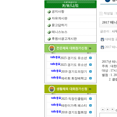
공지사항
작성일 : 17
자유게시판
2017 
묻고답하기
글쓴이 :
사
테니스뉴스
후원사광고게시판
대테협 공문
2017 
2025 경기도 유소년
2017년 
2025 경기도 유소년
주최 : 대
대상 : 1
2019 경기도의장기
별첨 : 1
제41회 회장배학교
2. 클럽
2025 직장인클럽리
테린이가족 페스티
2018 경기도협회장