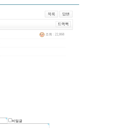
조회 : 22,868
4
비밀글