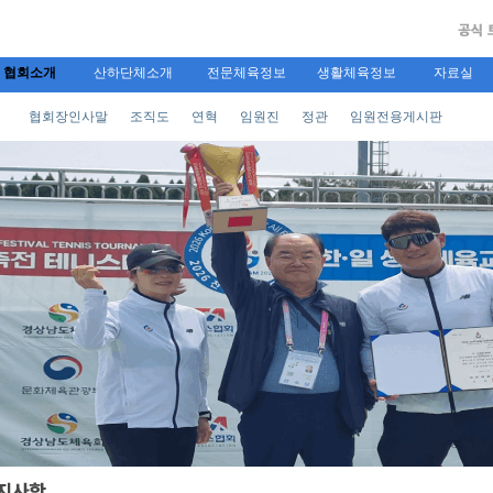
협회소개
산하단체소개
전문체육정보
생활체육정보
자료실
협회장인사말
조직도
연혁
임원진
정관
임원전용게시판