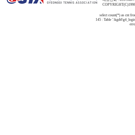
COPYRIGHT(C)1998
select count(*) as cnt f
145 : Table '.\kgdtf\g4_logi
erro