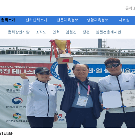
협회소개
산하단체소개
전문체육정보
생활체육정보
자료실
협회장인사말
조직도
연혁
임원진
정관
임원전용게시판