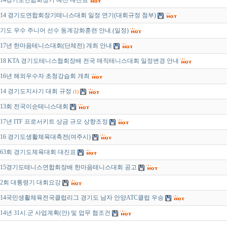
014경기도연합회장기 예선 대진표
014 경기도연합회장기테니스대회 일정 연기(대회규정 첨부)
기도 우수 주니어 선수 동계강화훈련 안내.(일정)
017년 한마음테니스대회(단체전) 개최 안내
018 KTA 경기도테니스협회장배 전국 매직테니스대회 일정변경 안내
016년 해외우수자 초청강습회 개최
014 경기도지사기 대회 규정
(1)
13회 전국이순테니스대회
017년 ITF 프로서키트 상금 규모 상향조정
016 경기도생활체육대축전(여주시)
63회 경기도체육대회 대진표
015경기도테니스연합회장배 한마음테니스대회 공고
2회 대통령기 대회요강
014국민생활체육전국클럽리그 경기도 남자 안양ATC클럽 우승
014년 31시.군 사업계획(안) 및 업무 협조건